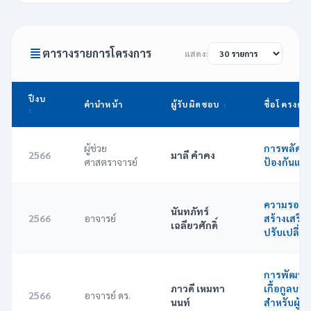
ตารางรายการโครงการ
แสดง:
ปีงบ
คำนำหน้า
ผู้รับผิดชอบ
ชื่อโครงกา
ผู้ช่วย
การพลัดตกห
2566
มาลี คำคง
ศาสตราจารย์
ป้องกันแล
ความรอบรู
นันทภัทร์
2566
อาจารย์
สร้างเสริม
เฉลียวศักดิ์
ปรับเปลี่
การพัฒนา
ภาวดี เหมทา
เกื้อกูลบ
2566
อาจารย์ ดร.
นนท์
สำหรับผู้สู