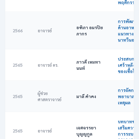
พฤติกรรมแ
การพัฒนา
อฑิภา อมรปิย
ด้านอาหา
2566
อาจารย์
ภากร
แนวทางอา
นาทวีนอก 
ประสบการณ
ภาวดี เหมทา
2565
อาจารย์ ดร.
เศร้าหลังค
นนท์
ของเชื้อโค
การจัดการเ
ผู้ช่วย
2565
มาลี คำคง
พยาบาลเพื่
ศาสตราจารย์
เหตุผล
บทบาทของ
เจตจรรยา
เสริมความร
2565
อาจารย์
บุญญกูล
การระบาดข