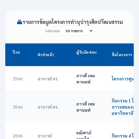
รายการข้อมูลโครงการทำนุบำรุงศิลปวัฒนธรรม
แสดงผล:
ปีงบ
ผู้รับผิดชอบ
คำนำหน้า
ชื่อโครงการ
ภาวดี เหม
2566
อาจารย์ ดร.
โครงการศูนย์ส่
ทานนท์
กิจกรรม 1 โค
ภาวดี เหม
2566
อาจารย์ ดร.
ภาวะสมองเสื
ทานนท์
มหาวิทยาลัยท
จณิศาภ์
2566
อาจารย์
กิจกรรม 4 โครง
แนมใส