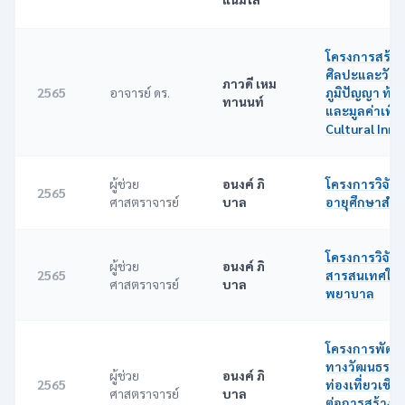
โครงการสร้าง
ศิลปะและวัฒ
ภาวดี เหม
2565
อาจารย์ ดร.
ภูมิปัญญา ท้อง
ทานนท์
และมูลค่าเพิ
Cultural Inn
ผู้ช่วย
อนงค์ ภิ
โครงการวิจัย 
2565
ศาสตราจารย์
บาล
อายุศึกษาสำห
โครงการวิจัย 
ผู้ช่วย
อนงค์ ภิ
2565
สารสนเทศในง
ศาสตราจารย์
บาล
พยาบาล
โครงการพัฒนา
ทางวัฒนธรรมเ
ผู้ช่วย
อนงค์ ภิ
2565
ท่องเที่ยวเช
ศาสตราจารย์
บาล
ต่อการสร้างม